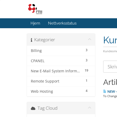
Hjem
Nettverksstatus
Ku
Kategorier
3
Billing
Kundeomr
3
CPANEL
19
New E-Mail System Information
Arti
1
Remote Support
4
Web Hosting
NEW -
To Change
Tag Cloud