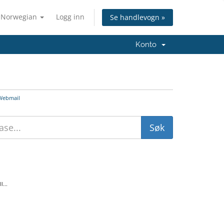
Norwegian
Logg inn
Se handlevogn »
Konto
ebmail
...