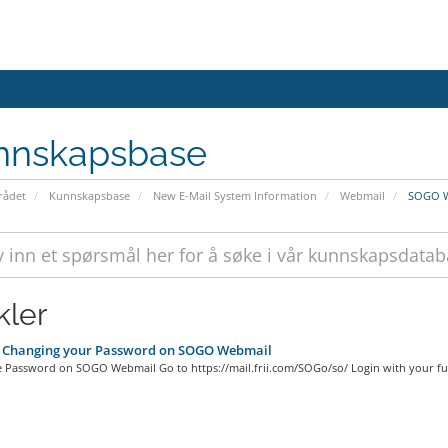
nnskapsbase
ådet
Kunnskapsbase
New E-Mail System Information
Webmail
SOGO W
kler
 Changing your Password on SOGO Webmail
 Password on SOGO Webmail Go to https://mail.frii.com/SOGo/so/ Login with your full