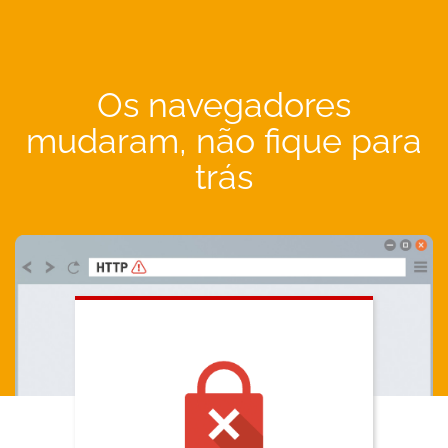
Os navegadores
mudaram, não fique para
trás