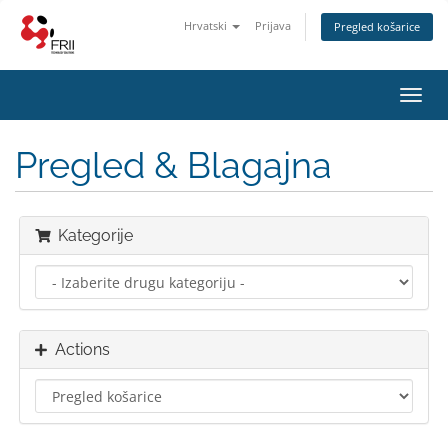
Hrvatski
Prijava
Pregled košarice
Toggl
navig
Pregled & Blagajna
Kategorije
Actions