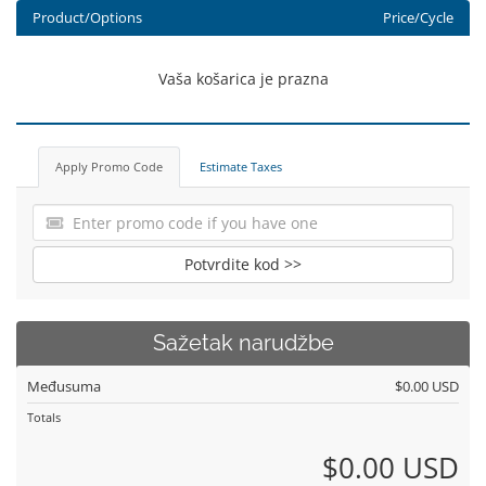
Product/Options
Price/Cycle
Vaša košarica je prazna
Apply Promo Code
Estimate Taxes
Potvrdite kod >>
Sažetak narudžbe
Međusuma
$0.00 USD
Totals
$0.00 USD