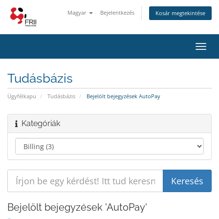
Magyar
Bejelentkezés
Kosár megtekintése
Váltá
a
navig
Tudásbázis
Ügyfélkapu
Tudásbázis
Bejelölt bejegyzések AutoPay
Kategóriák
Bejelölt bejegyzések 'AutoPay'