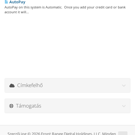
AutoPay
AutoPay on this system is Automatic. Once you add your credit card or bank
account it will...
Címkefelhő
Támogatás
Szerzői jog © 2026 Front Range Digital Holdings, LLC. Minden