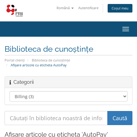
Română
Autentificare
Coșul meu
Navi
Toggl
Biblioteca de cunoștințe
Portal clienți
Biblioteca de cunoștințe
Afișare articole cu eticheta AutoPay
Categorii
Afișare articole cu eticheta 'AutoPay'