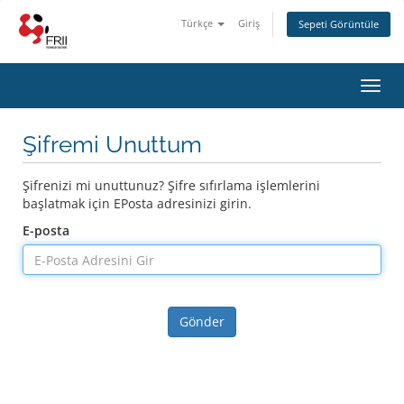
Türkçe
Giriş
Sepeti Görüntüle
Toggl
navig
Şifremi Unuttum
Şifrenizi mi unuttunuz? Şifre sıfırlama işlemlerini
başlatmak için EPosta adresinizi girin.
E-posta
Gönder