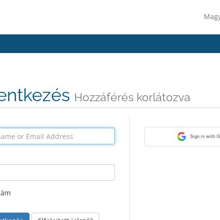
Mag
lentkezés
Hozzáférés korlátozva
Sign in with 
rám