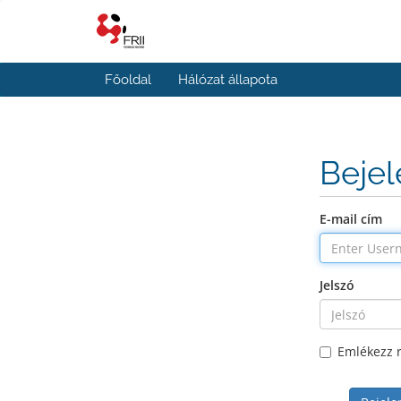
Főoldal
Hálózat állapota
Beje
E-mail cím
Jelszó
Emlékezz 