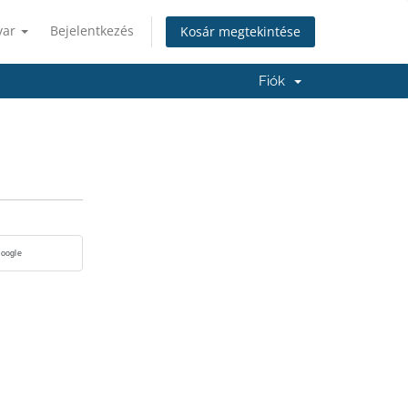
yar
Bejelentkezés
Kosár megtekintése
Fiók
Google