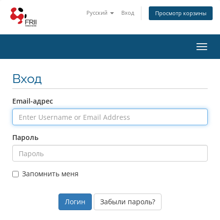
Русский
Вход
Просмотр корзины
Toggl
navig
Вход
Email-адрес
Пароль
Запомнить меня
Забыли пароль?